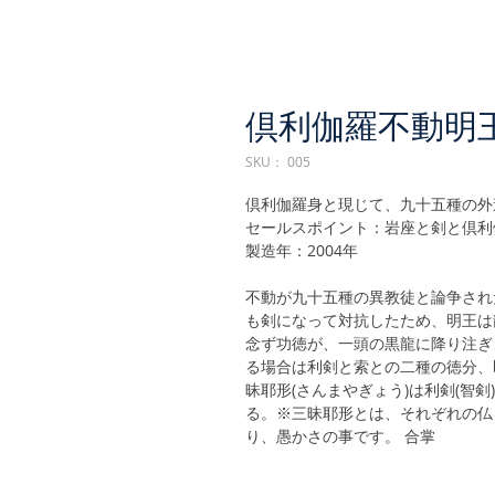
倶利伽羅不動明
SKU： 005
倶利伽羅身と現じて、九十五種の外
セールスポイント：岩座と剣と倶利
製造年：2004年
不動が九十五種の異教徒と論争され
も剣になって対抗したため、明王は
念ず功徳が、一頭の黒龍に降り注ぎ
る場合は利剣と索との二種の徳分、
昧耶形(さんまやぎょう)は利剣(智剣
る。※三昧耶形とは、それぞれの仏
り、愚かさの事です。 合掌