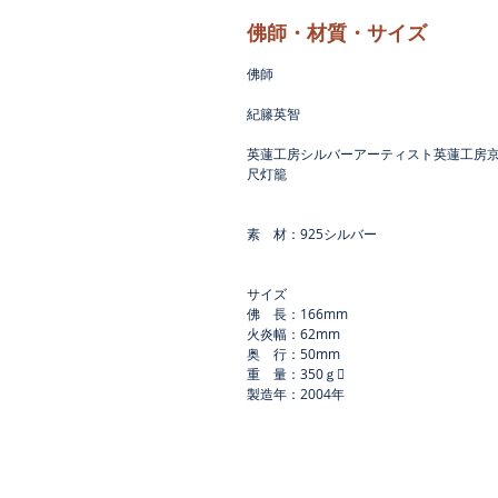
佛師・材質・サイズ
佛師
紀籐英智
英蓮工房シルバーアーティスト英蓮工房京
尺灯籠
素　材：925シルバー
サイズ
佛　長：166mm
火炎幅：62mm
奥    行：50mm
重　量：350ｇ
製造年：2004年