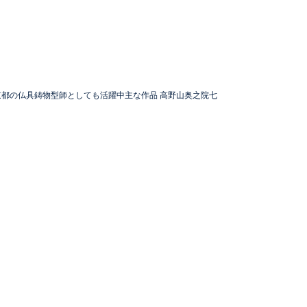
都の仏具鋳物型師としても活躍中主な作品 高野山奥之院七