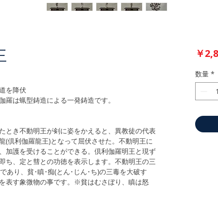
￥2,8
王
数量
*
道を降伏
伽羅は蝋型鋳造による一発鋳造です。
たとき不動明王が剣に姿をかえると、異教徒の代表
龍(倶利伽羅龍王)となって屈伏させた。不動明王に
、加護を受けることができる。倶利伽羅明王と現ず
即ち、定と彗との功徳を表示します。不動明王の三
)であり、貧･瞋･痴(とん･じん･ち)の三毒を大破す
を表す象微物の事です。※貧はむさぼり、瞋は怒